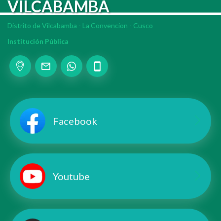
VILCABAMBA
Distrito de Vilcabamba - La Convencion - Cusco
Institución Pública
Add your Digital Business Card to Wallet
AI Business Card Reader
New
Facebook
Add to Home Screen
Add to Gallery
Youtube